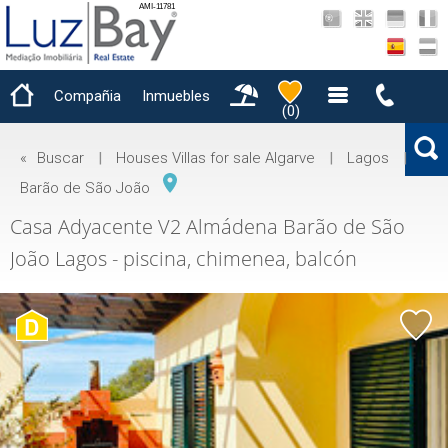
AMI-11781
Compañia
Inmuebles
(
0
)
«
Buscar
|
Houses Villas for sale Algarve
|
Lagos
|
Barão de São João
Casa Adyacente V2 Almádena Barão de São
João Lagos - piscina, chimenea, balcón