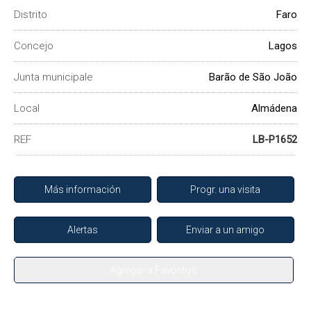
Distrito
Faro
Concejo
Lagos
Junta municipale
Barão de São João
Local
Almádena
REF
LB-P1652
Más información
Progr. una visita
Alertas
Enviar a un amigo
Agregar a Favoritos