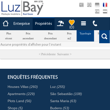
AMI-11781
Enterprise
Propriétés
(
0
)
Plus
Prix
Prix
Prix
Typologie
Surface
récent
ascendant
descendant
m2
Aucune propriétés d’afficher pour l’instant
< Précédente Suivante >
Houses Villas
(260)
Luz
(255)
Apartments
(229)
São Sebastião
(108)
Plots Land
(56)
Santa Maria
(63)
Shops
(5)
Budens
(53)