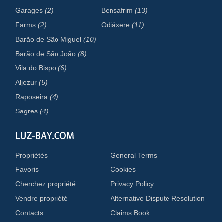
Garages
(2)
Bensafrim
(13)
Farms
(2)
Odiáxere
(11)
Barão de São Miguel
(10)
Barão de São João
(8)
Vila do Bispo
(6)
Aljezur
(5)
Raposeira
(4)
Sagres
(4)
Propriétés
General Terms
Favoris
Cookies
Cherchez propriété
Privacy Policy
Vendre propriété
Alternative Dispute Resolution
Contacts
Claims Book