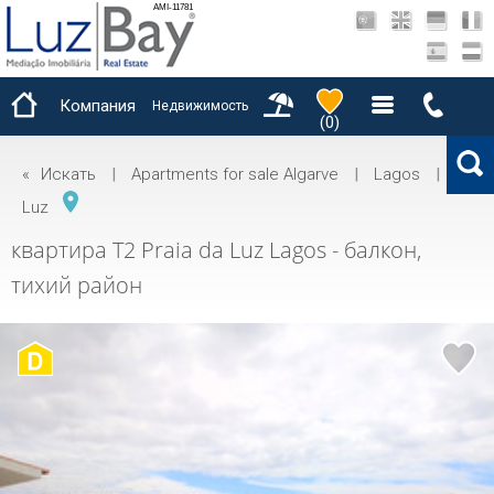
AMI-11781
Компания
Недвижимость
(
0
)
«
Искать
|
Apartments for sale Algarve
|
Lagos
|
Luz
квартира T2 Praia da Luz Lagos - балкон,
тихий район