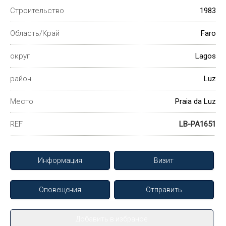
Строительство
1983
Область/Край
Faro
округ
Lagos
район
Luz
Место
Praia da Luz
REF
LB-PA1651
Информация
Визит
Оповещения
Отправить
Добавить в избраное