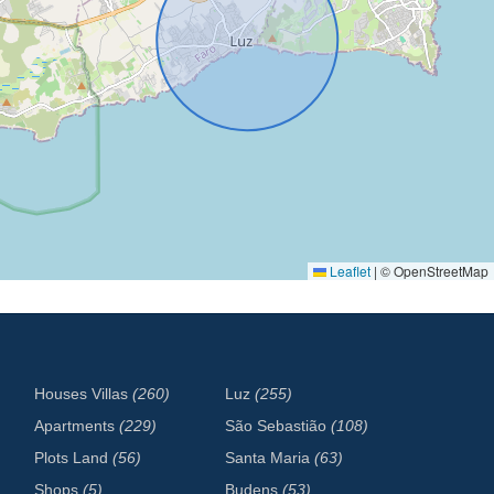
Leaflet
|
© OpenStreetMap
Houses Villas
(260)
Luz
(255)
Apartments
(229)
São Sebastião
(108)
Plots Land
(56)
Santa Maria
(63)
Shops
(5)
Budens
(53)