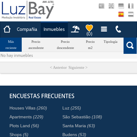
AMI-11781
Compañia
Inmuebles
(
0
)
Más
Precio
Precio
Precio
Tipología
Área
reciente
ascendente
descendente
m2
No hay inmuebles
< Anterior Siguiente >
Houses Villas
(260)
Luz
(255)
Apartments
(229)
São Sebastião
(108)
Plots Land
(56)
Santa Maria
(63)
Shops
(5)
Budens
(53)