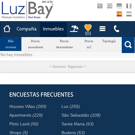
AMI-11781
Compañia
Inmuebles
(
0
)
Más
Precio
Precio
Precio
Tipología
Área
reciente
ascendente
descendente
m2
No hay inmuebles
< Anterior Siguiente >
Houses Villas
(260)
Luz
(255)
Apartments
(229)
São Sebastião
(108)
Plots Land
(56)
Santa Maria
(63)
Shops
(5)
Budens
(53)