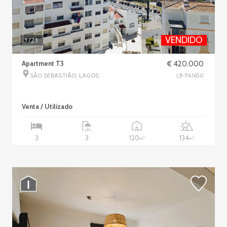
VENDIDO
1
/21
Apartment T3
€ 420.000
SÃO SEBASTIÃO, LAGOS
LB-PA1650
Venta / Utilizado
120
134
3
3
2
2
m
m