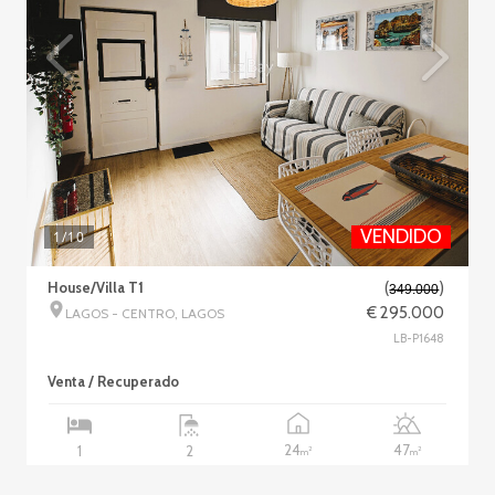
VENDIDO
1
/10
House/Villa T1
(
)
349.000
€ 295.000
LAGOS - CENTRO, LAGOS
LB-P1648
Venta / Recuperado
24
47
1
2
2
2
m
m