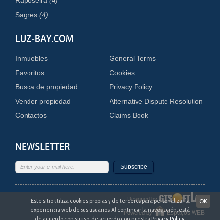
Raposeira
(4)
Sagres
(4)
Inmuebles
General Terms
Favoritos
Cookies
Busca de propiedad
Privacy Policy
Vender propiedad
Alternative Dispute Resolution
Contactos
Claims Book
Subscribe
Designed by
Este sitio utiliza cookies propias y de terceros para personalizar la
OK
experiencia web de sus usuarios. Al continuar la navegación, está
Espaços WEB
Powered by
de acuerdo con su uso, de acuerdo con nuestra
Privacy Policy
.