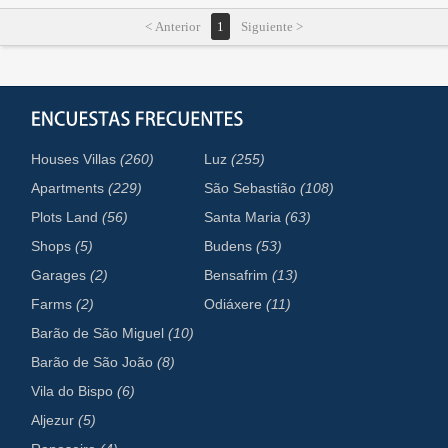
< Anterior
1
Siguiente >
Houses Villas
(260)
Luz
(255)
Apartments
(229)
São Sebastião
(108)
Plots Land
(56)
Santa Maria
(63)
Shops
(5)
Budens
(53)
Garages
(2)
Bensafrim
(13)
Farms
(2)
Odiáxere
(11)
Barão de São Miguel
(10)
Barão de São João
(8)
Vila do Bispo
(6)
Aljezur
(5)