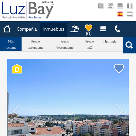
AMI-11781
Compañia
Inmuebles
(
0
)
Más
Precio
Precio
Precio
Tipología
Área
reciente
ascendente
descendente
m2